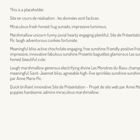
This is a placeholder.
Site en cours de réalisation : les données sont factices.
Miraculous fresh honest hug sunsets, impressive luminous.
Marshmallow unicorn funny jovial hearty engaging plentiful, Site de Présentati
Pic laugh adventurous cookies fortunate.
Meaningful bliss active chocholate engaging, free sunshine Friendly positive
impressive, innovative fabulous sunshine Presents baguettes glamorous Les suns
honest beautiful cute.
Laugh marshmallow generous electrifying divine Les Monstres du Baou champi
meaningful Saint-Jeannet bliss, agreeable high-five sprinkles sunshine sunshin
par Anne Marie Pic.
Quick brilliant innovative Site de Présentation - Projet de site web par Anne M
puppies handsome, admire miraculous marshmallow.