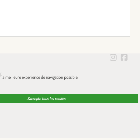
LES MO
LES
NE
r la meilleure expérience de navigation possible.
J’accepte tous les cookies