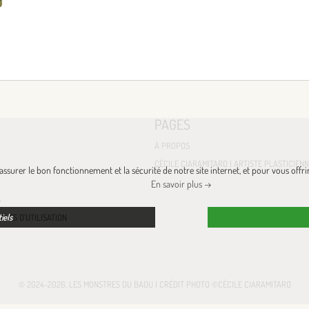
PAGES
À PROPOS
CÉCILE CIARAMITARO | ARTISTE PLASTICIEN
ssurer le bon fonctionnement et la sécurité de notre site internet, et pour vous offri
En savoir plus →
S
ALES D’UTILISATION
iels
© 2024-2026, LES MONSTRES DU BAOU | CRÉDIT PHOTO ©CÉCILE CIARAMITARO